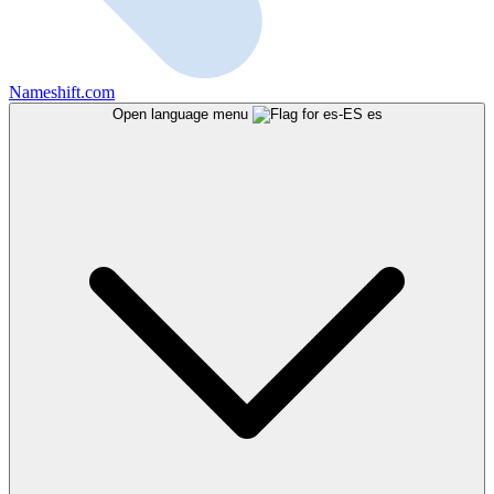
Nameshift.com
Open language menu
es