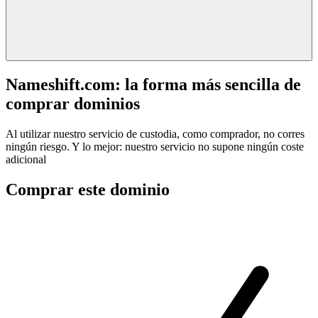
Nameshift.com: la forma más sencilla de
comprar dominios
Al utilizar nuestro servicio de custodia, como comprador, no corres
ningún riesgo. Y lo mejor: nuestro servicio no supone ningún coste
adicional
Comprar este dominio