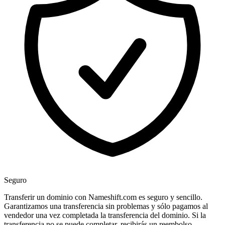
Seguro
Transferir un dominio con Nameshift.com es seguro y sencillo.
Garantizamos una transferencia sin problemas y sólo pagamos al
vendedor una vez completada la transferencia del dominio. Si la
transferencia no se puede completar, recibirás un reembolso